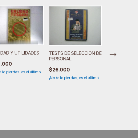
IDAD Y UTILIDADES
TESTS DE SELECCION DE
PERSONAL
5.000
$26.000
e lo pierdas, es el último!
¡No te lo pierdas, es el último!
Striptease
$19.000
¡No te lo pierdas, 