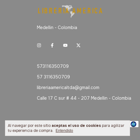
Medellin - Colombia
573116350709
57 3116350709
libreriaamericaltda@gmail.com
Calle 17 C sur # 44 - 207 Medellin - Colombia
Métodos de pago
Al navegar por este sitio
aceptas el uso de cookies
para agilizar
tu experiencia de compra.
Entendido