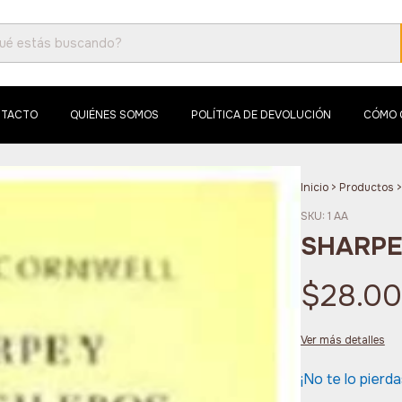
TACTO
QUIÉNES SOMOS
POLÍTICA DE DEVOLUCIÓN
CÓMO 
Inicio
>
Productos
>
SKU:
1 AA
SHARPE
$28.0
Ver más detalles
¡No te lo pierda