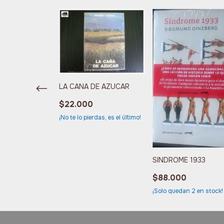
LA CANA DE AZUCAR
$22.000
¡No te lo pierdas, es el último!
igotes
SINDROME 1933
$88.000
an
4
en stock!
¡Solo quedan
2
en stock!