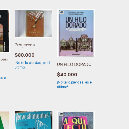
Proyectos
$80.000
 vida
¡No te lo pierdas, es el
UN HILO DORADO
último!
$40.000
es el
¡No te lo pierdas, es el
último!