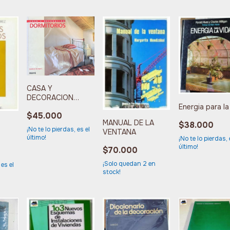
CASA Y
DECORACION
Energia para la
DORMITORIOS
$45.000
MANUAL DE LA
$38.000
¡No te lo pierdas, es el
VENTANA
último!
¡No te lo pierdas, 
último!
$70.000
¡Solo quedan
2
en
 es el
stock!