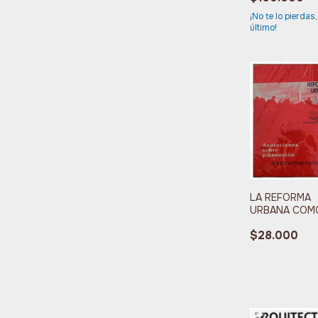
¡No te lo pierdas,
último!
LA REFORMA
URBANA COM
INSTRUMENT
$28.000
DESARROLLO