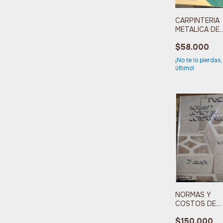
CARPINTERIA
METALICA DE
PLASTICO PA
$58.000
CONSTRUCCI
¡No te lo pierdas,
último!
NORMAS Y
COSTOS DE
CONASTRUCC
$150.000
VOL. 2