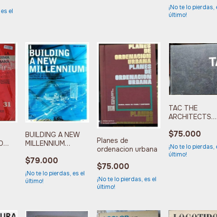
¡No te lo pierdas, 
 es el
último!
TAC THE
ARCHITECTS
COLLABORATI
$75.000
INC
BUILDING A NEW
Planes de
O
MILLENNIUM
¡No te lo pierdas, 
ordenacion urbana
O DE
CONSTRUIR UN
último!
$79.000
NUEVO MILENIO
$75.000
¡No te lo pierdas, es el
¡No te lo pierdas, es el
último!
último!