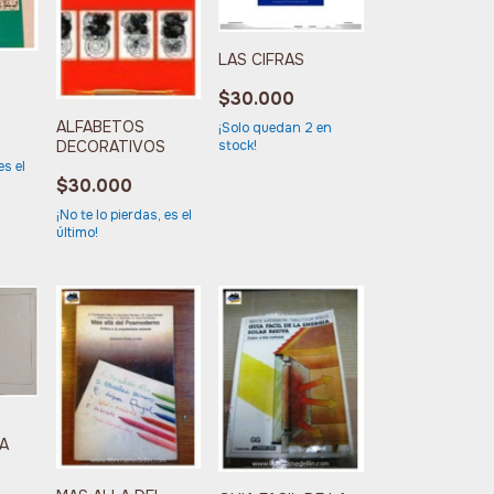
LAS CIFRAS
$30.000
ALFABETOS
¡Solo quedan
2
en
stock!
DECORATIVOS
es el
$30.000
¡No te lo pierdas, es el
último!
A