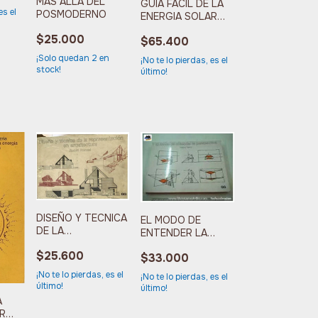
MAS ALLA DEL
GUIA FACIL DE LA
es el
POSMODERNO
ENERGIA SOLAR
PASIVA
$25.000
$65.400
¡Solo quedan
2
en
¡No te lo pierdas, es el
stock!
último!
DISEÑO Y TECNICA
EL MODO DE
DE LA
ENTENDER LA
REPRESENTACION
PERSPECTIVA
$25.600
EN ARQUITECTURA
$33.000
¡No te lo pierdas, es el
¡No te lo pierdas, es el
último!
último!
A
R