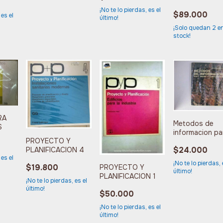
PASIVA
¡No te lo pierdas, es el
$89.000
 es el
último!
¡Solo quedan
2
e
stock!
RA
Metodos de
S
informacion pa
PROYECTO Y
diseño y
$24.000
PLANIFICACION 4
contruccion
 es el
¡No te lo pierdas, 
$19.800
PROYECTO Y
último!
PLANIFICACION 1
¡No te lo pierdas, es el
último!
$50.000
¡No te lo pierdas, es el
último!