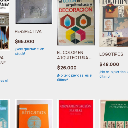
PERSPECTIVA
$65.000
¡Solo quedan
5
en
EL COLOR EN
stock!
LOGOTIPOS
RA
ARQUITECTURA Y
ANEA
DECORACION
$48.000
$26.000
S
¡No te lo pierdas, 
TA
¡No te lo pierdas, es el
último!
último!
 es el