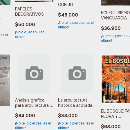
COBIJO
PAPELES
ECLECTISISMO
DECORATIVOS
$48.000
VANGUARDIA
RA LA
¡No te lo pierdas, es el
$50.000
último!
ON
$36.900
¡Solo quedan
3
en
 es el
¡No te lo pierdas, 
stock!
último!
Analisis grafico
La arquitectura
para arquitectura e
historica acotada y
ingenieria
dibujada
EL BOSQUE F
$84.000
$38.000
FLORA Y
RECURSOS
¡No te lo pierdas, es el
¡No te lo pierdas, es el
ION
$68.000
ECONOMICOS
último!
último!