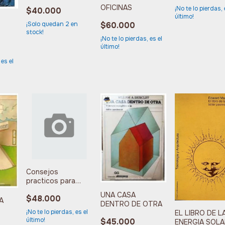
CUBIERTOS
OFICINAS
¡No te lo pierdas, 
$40.000
último!
¡Solo quedan
2
en
$60.000
stock!
 DEL
¡No te lo pierdas, es el
último!
O
 es el
Consejos
practicos para
diseñadores
UNA CASA
$48.000
graficos y
A
DENTRO DE OTRA
dibujantes
¡No te lo pierdas, es el
EL LIBRO DE L
A Y
último!
$45.000
ENERGIA SOLA