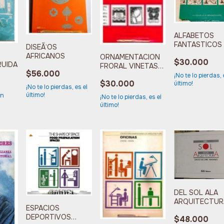
ALFABETOS
FANTASTICOS
DISEÃ‘OS
AFRICANOS
ORNAMENTACION
$30.000
UIDA
FRORAL VINETAS
$56.000
DECORATIVA
¡No te lo pierdas, 
$30.000
último!
¡No te lo pierdas, es el
último!
n
¡No te lo pierdas, es el
último!
DEL SOL ALA
ARQUITECTUR
ESPACIOS
DEPORTIVOS
$48.000