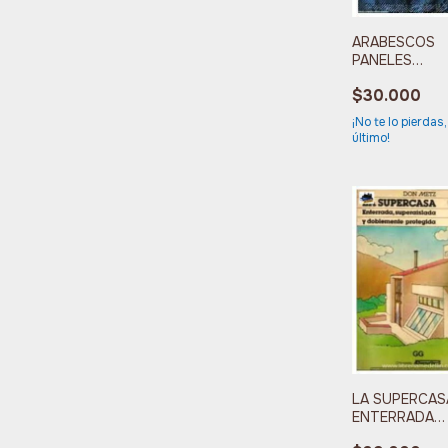
ARABESCOS
PANELES
DECORATIVOS
$30.000
RENACIMIENT
¡No te lo pierdas,
último!
LA SUPERCAS
ENTERRADA
SUPERAISLAD