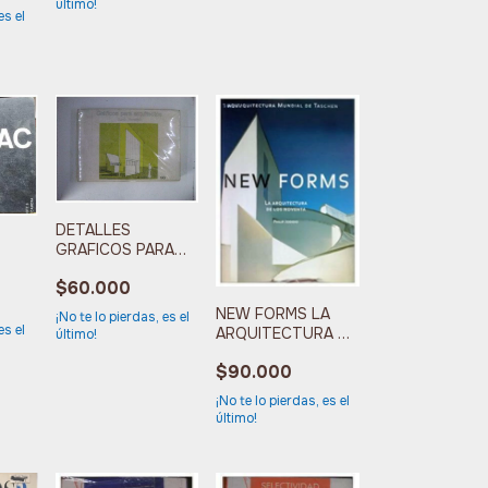
último!
es el
DETALLES
GRAFICOS PARA
ARQUITECTOS
VA
$60.000
NEW FORMS LA
¡No te lo pierdas, es el
es el
ARQUITECTURA DE
último!
LOS NOVENTA
$90.000
¡No te lo pierdas, es el
último!