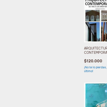
ARQUITECTU
CONTEMPOR
DE 1943 A LO
$120.000
AÑOS NOVEN
¡No te lo pierdas,
último!