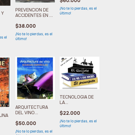
$60.000
¡No te lo pierdas, es el
PREVENCION DE
 Y
último!
ACCIDENTES EN LA
CONSTRUCCION
$38.000
¡No te lo pierdas, es el
es el
último!
TECNOLOGIA DE
LA
ARQUITECTURA
CONSTRUCCION
$22.000
DEL VINO
AUNA
BODEGAS
¡No te lo pierdas, es el
$50.000
ESPAÃ‘OLAS
último!
¡No te lo pierdas, es el