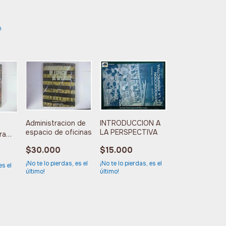
n
INTRODUCCION A
Administracion de
LA PERSPECTIVA
espacio de oficinas
ra
$15.000
$30.000
¡No te lo pierdas, es el
¡No te lo pierdas, es el
es el
último!
último!