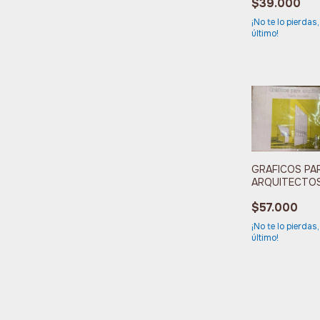
$39.000
DOBLEMENTE
PROTEGIDA
¡No te lo pierdas,
último!
GRAFICOS PA
ARQUITECTO
$57.000
¡No te lo pierdas,
último!