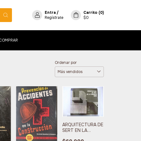
Entra
/
Carrito
(
0
)
Regístrate
$0
COMPRAR
Ordenar por
ARQUITECTURA DE
SERT EN LA
FUNDACIO MIRO