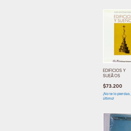
EDIFICIOS Y
SUEÃ‘OS
$73.200
¡No te lo pierdas,
último!