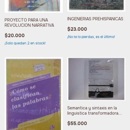
INGENIERIAS PREHISPANICAS
PROYECTO PARA UNA
REVOLUCION NARRATIVA
$23.000
$20.000
¡No te lo pierdas, es el último!
¡Solo quedan
2
en stock!
Semantica y sintaxis en la
linguistica transformadora
tomo 1
$55.000