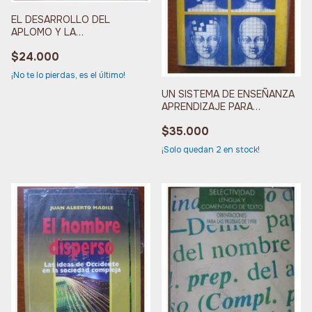
EL DESARROLLO DEL
APLOMO Y LA
PERSONALIDAD DE LA
$24.000
SECRETARIA
¡No te lo pierdas, es el último!
UN SISTEMA DE ENSEÑANZA
APRENDIZAJE PARA
EDUCACION COMERCIAL
$35.000
¡Solo quedan
2
en stock!