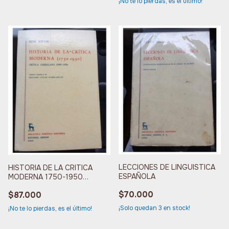
¡No te lo pierdas, es el último!
LECCIONES DE LINGUISTICA
HISTORIA DE LA CRITICA
ESPAÑOLA
MODERNA 1750-1950
CRITICA AMERICANA
$70.000
$87.000
VOLUMEN VI
¡Solo quedan
3
en stock!
¡No te lo pierdas, es el último!