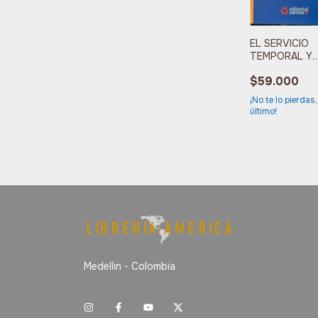
EL SERVICIO
TEMPORAL Y
OTRAS FORM
$59.000
CONTRATACI
¡No te lo pierdas,
último!
Medellin - Colombia