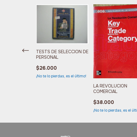
 D ENSUEÑO
TESTS DE SELECCION DE
PERSONAL
$26.000
rdas, es el último!
¡No te lo pierdas, es el último!
LA REVOLUCION
COMERCIAL
$38.000
¡No te lo pierdas, es el úl