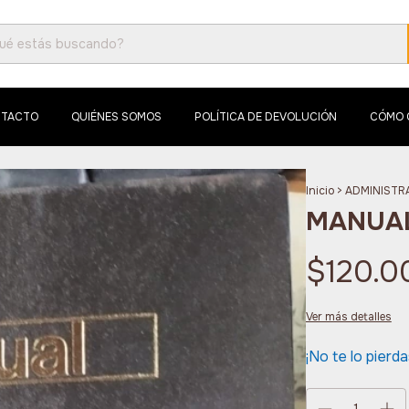
TACTO
QUIÉNES SOMOS
POLÍTICA DE DEVOLUCIÓN
CÓMO 
Inicio
>
ADMINISTR
MANUAL
$120.0
Ver más detalles
¡No te lo pierda