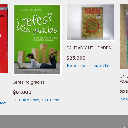
CALIDAD Y UTILIDADES
$25.000
¡No te lo pierdas, es el último!
UN 
PAR
Jefes no gracias
DEC
$2
$51.000
¡No t
¡No te lo pierdas, es el último!
timo!