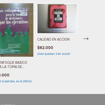
CALIDAD EN ACCION
$62.000
¡Solo quedan
3
en stock!
LOS SECRETOS
ENFOQUE BASICO
EXITO
A LA TOMA DE
ISIONES
$29.900
0.000
¡No te lo pierdas, 
e lo pierdas, es el último!