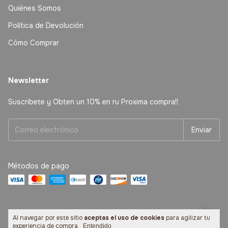
Quiénes Somos
Política de Devolución
Cómo Comprar
Newsletter
Suscribete y Obten un 10% en ru Proxima compra!!
Métodos de pago
Al navegar por este sitio
aceptas el uso de cookies
para agilizar tu
experiencia de compra.
Copyright Libreria America - 2026. Todos los derechos reservados.
Entendido